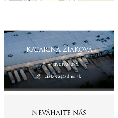
Katarína Žiaková
+421903924084
ziakova@adms.sk
Neváhajte nás