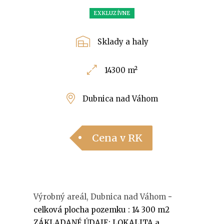
EXKLUZÍVNE
Sklady a haly
14300 m²
Dubnica nad Váhom
Cena v RK
Výrobný areál, Dubnica nad Váhom
-
celková plocha pozemku : 14 300 m2
ZÁKLADANÉ ÚDAJE: LOKALITA a