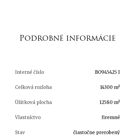
Podrobné informácie
Interné číslo
BO945425 I
Celková rozloha
14300 m²
Úžitková plocha
12580 m²
Vlastníctvo
firemné
Stav
čiastočne prerobený