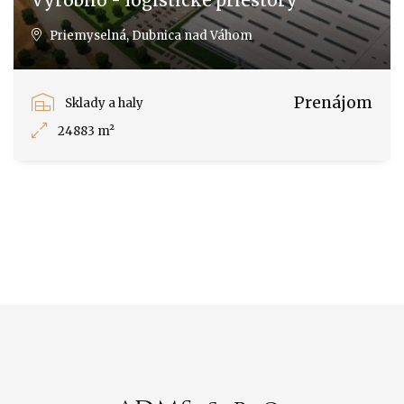
Výrobno - logistické priestory
Priemyselná, Dubnica nad Váhom
Prenájom
Sklady a haly
24883 m²