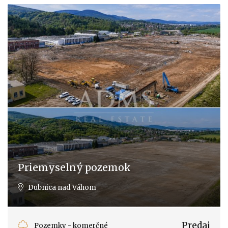
Priemyselný pozemok
Dubnica nad Váhom
Predaj
Pozemky - komerčné