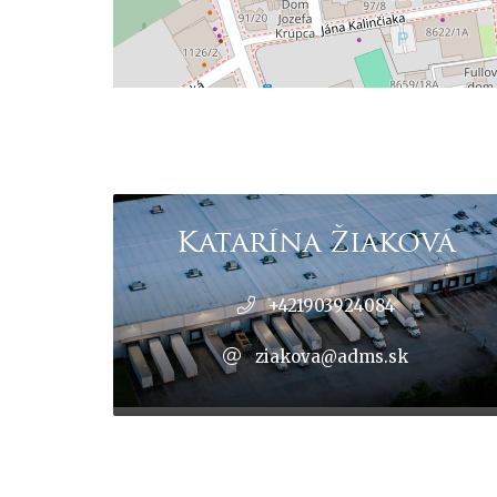
Katarína Žiaková
+421903924084
ziakova@adms.sk