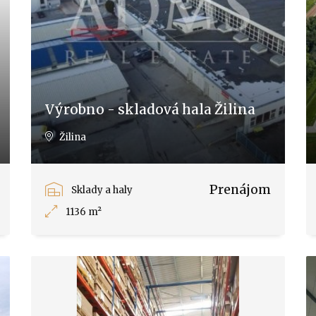
Výrobno - skladová hala Žilina
Žilina
Prenájom
Sklady a haly
1136 m²