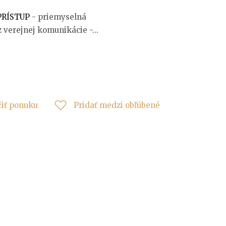
PRÍSTUP
- priemyselná
z verejnej komunikácie -...
čiť ponuku
Pridať medzi obľúbené