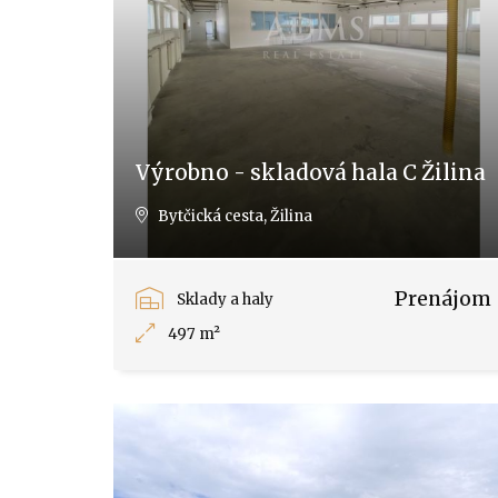
Výrobno - skladová hala C Žilina
Bytčická cesta, Žilina
Prenájom
Sklady a haly
497 m²