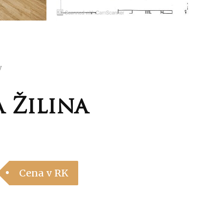
y
 Žilina
Cena v RK