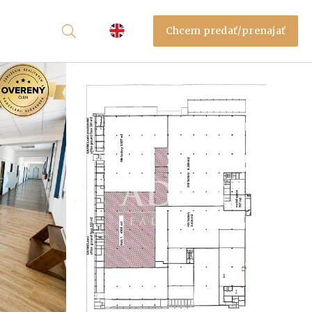
Chcem predať/prenajať