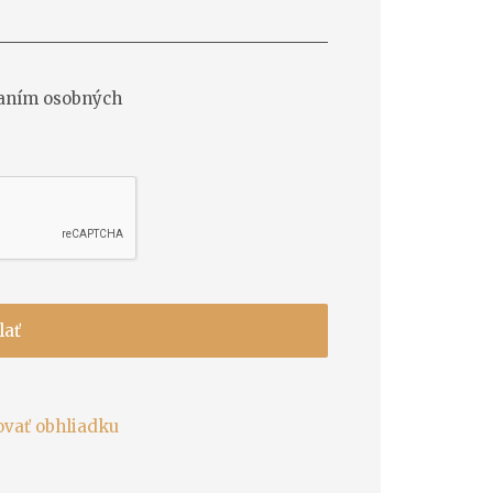
vaním osobných
lať
ovať obhliadku