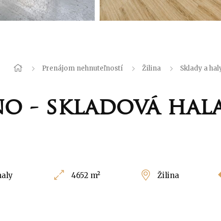
Prenájom nehnuteľností
Žilina
Sklady a hal
o - skladová hala
haly
4652 m²
Žilina