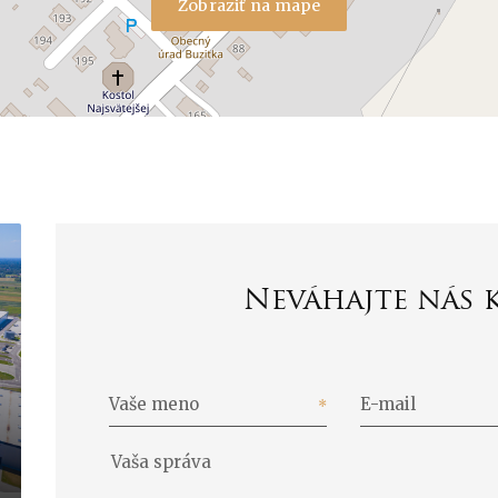
Zobraziť na mape
Neváhajte nás 
Vaše meno
E-mail