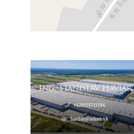
Ing. Stanislav Haviar
+421903711394
haviar@adms.sk