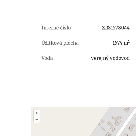
Interné číslo
ZRS1578044
Úžitková plocha
1574 m²
Voda
verejný vodovod
+
–