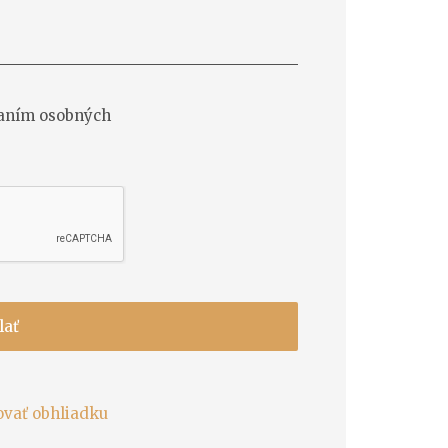
vaním osobných
lať
ovať obhliadku