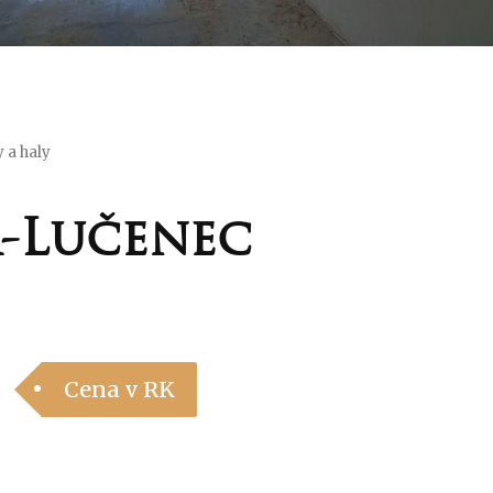
 a haly
a-Lučenec
Cena v RK