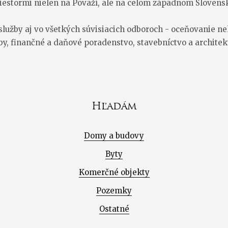
iestormi nielen na Považí, ale na celom západnom Slovens
užby aj vo všetkých súvisiacich odboroch - oceňovanie ne
by, finančné a daňové poradenstvo, stavebníctvo a architek
Hľadám
Domy a budovy
Byty
Komerčné objekty
Pozemky
Ostatné