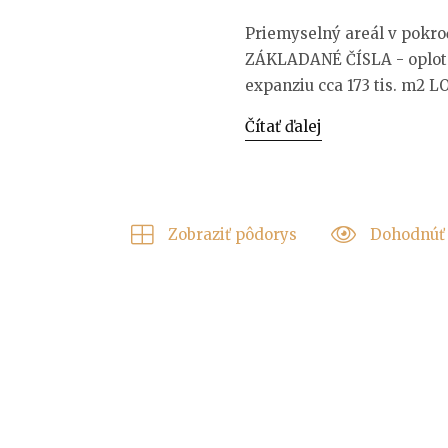
Priemyselný areál v pokroč
ZÁKLADANÉ ČÍSLA - oploten
expanziu cca 173 tis. m2 L
Čítať ďalej
Zobraziť pôdorys
Dohodnúť 