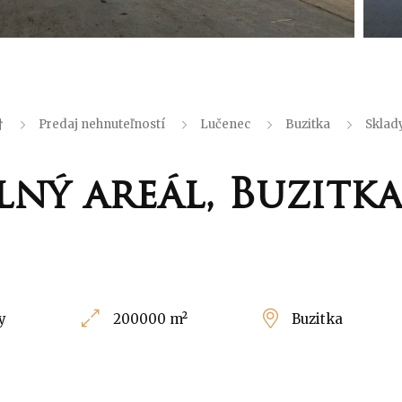
Predaj nehnuteľností
Lučenec
Buzitka
Sklady
lný areál, Buzitk
y
200000 m²
Buzitka