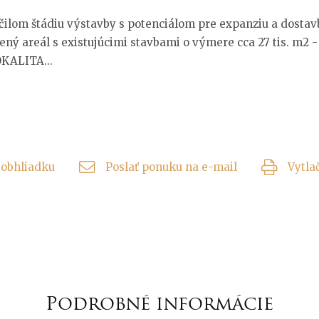
ilom štádiu výstavby s potenciálom pre expanziu a dostavb
ý areál s existujúcimi stavbami o výmere cca 27 tis. m2 -
OKALITA...
obhliadku
Poslať ponuku na e-mail
Vytla
Podrobné informácie