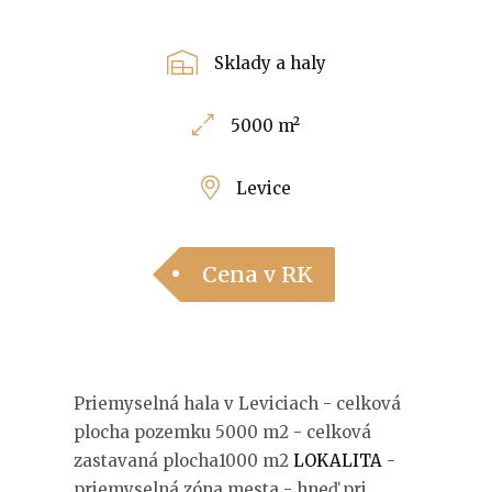
Sklady a haly
5000 m²
Levice
Cena v RK
Priemyselná hala v Leviciach - celková
plocha pozemku 5000 m2 - celková
zastavaná plocha1000 m2
LOKALITA
-
priemyselná zóna mesta - hneď pri