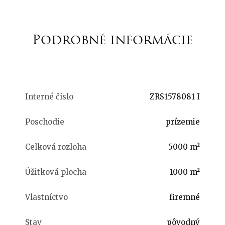
Podrobné informácie
Interné číslo
ZRS1578081 I
Poschodie
prízemie
Celková rozloha
5000 m²
Úžitková plocha
1000 m²
Vlastníctvo
firemné
Stav
pôvodný