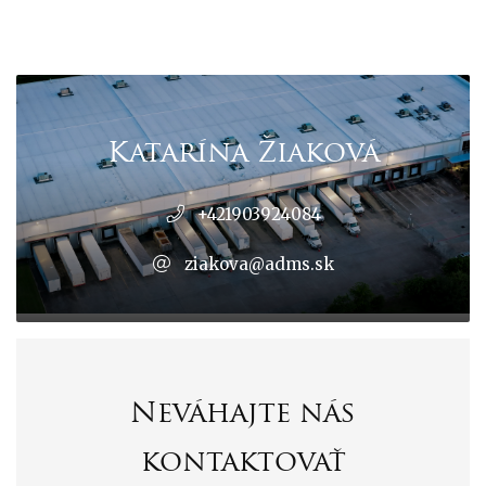
Katarína Žiaková
+421903924084
ziakova@adms.sk
Neváhajte nás
kontaktovať