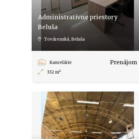
Administratívne priestory
Beluša
Továrenská, Beluša
Prenájom
Kancelárie
332 m²