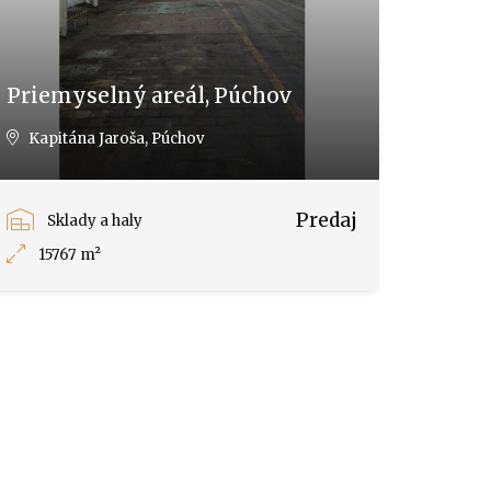
Priemyselný areál, Púchov
Kapitána Jaroša, Púchov
Predaj
Sklady a haly
15767 m²