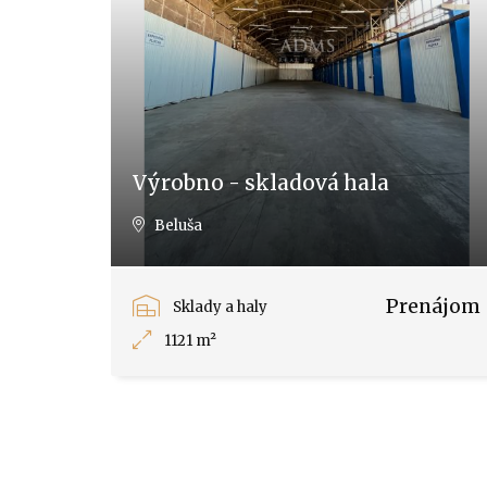
Výrobno - skladová hala
Beluša
Prenájom
Sklady a haly
1121 m²