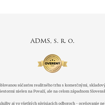
ADMS, s. r. o.
tablovanou súčasťou realitného trhu s komerčnými, skladov
iestormi nielen na Považí, ale na celom západnom Slovens
užby aj vo všetkých súvisiacich odboroch - oceňovanie ne