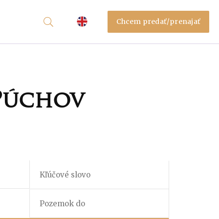
Chcem predať/prenajať
 Púchov