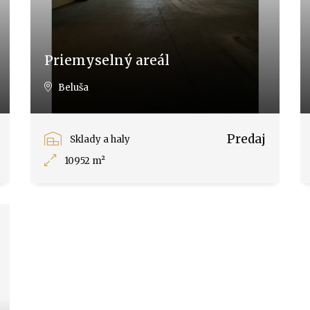
Priemyselný areál
Beluša
Predaj
Sklady a haly
10952 m²