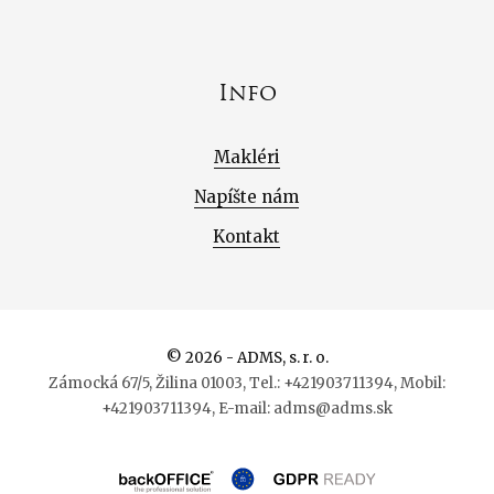
Info
Makléri
Napíšte nám
Kontakt
© 2026 - ADMS, s. r. o.
Zámocká 67/5, Žilina 01003, Tel.: +421903711394, Mobil:
+421903711394, E-mail: adms@adms.sk