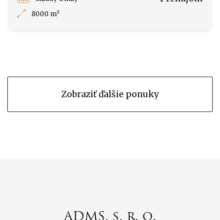
8000 m²
Zobraziť ďalšie ponuky
ADMS, s. r. o.