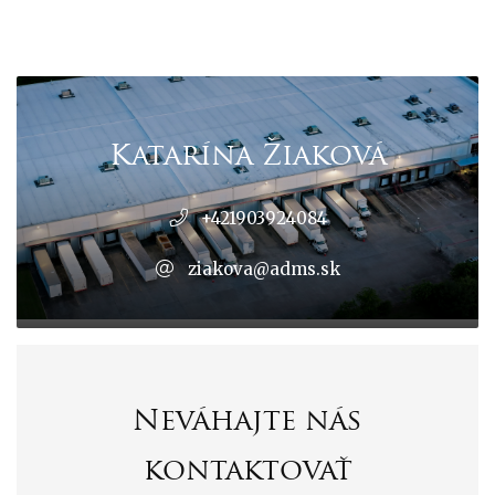
Katarína Žiaková
+421903924084
ziakova@adms.sk
Neváhajte nás
kontaktovať