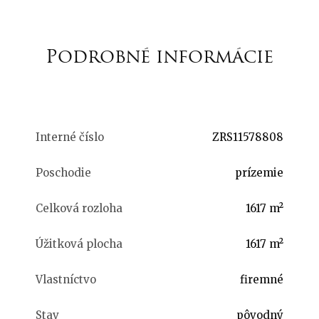
Podrobné informácie
Interné číslo
ZRS11578808
Poschodie
prízemie
Celková rozloha
1617 m²
Úžitková plocha
1617 m²
Vlastníctvo
firemné
Stav
pôvodný