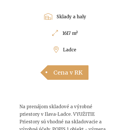
Sklady a haly
1617 m²
Ladce
Cena v RK
Na prenájom skladové a výrobné
priestory v Ilava-Ladce. VYUŽITIE
Priestory sú vhodné na skladovacie a
výrobné účely. POPIS 1.objekt - výmera