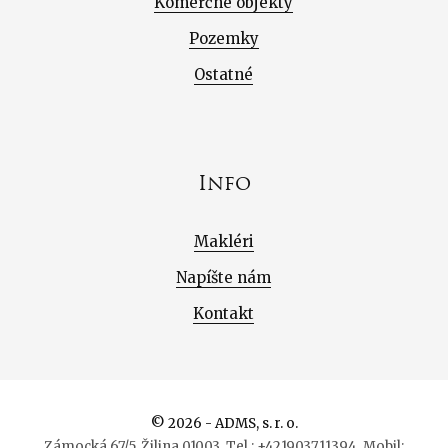
Komerčné objekty
Pozemky
Ostatné
Info
Makléri
Napíšte nám
Kontakt
© 2026 - ADMS, s. r. o.
Zámocká 67/5, Žilina 01003, Tel.: +421903711394, Mobil: