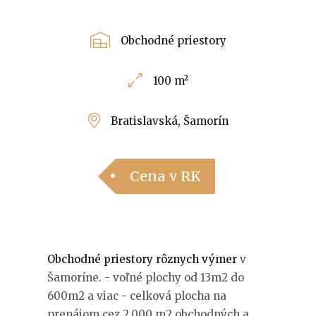
Obchodné priestory
100 m²
Bratislavská, Šamorín
Cena v RK
Obchodné priestory rôznych výmer
v
Šamoríne. - voľné plochy od 13m2 do
600m2 a viac - celková plocha na
prenájom cez 2.000 m2 obchodných a