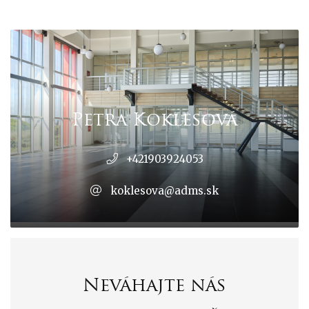
Petra Koklesová
+421903924053
koklesova@adms.sk
Neváhajte nás