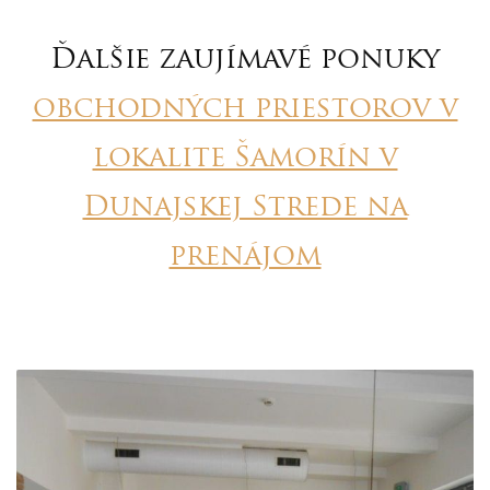
Ďalšie zaujímavé ponuky
obchodných priestorov v
lokalite Šamorín v
Dunajskej Strede na
prenájom