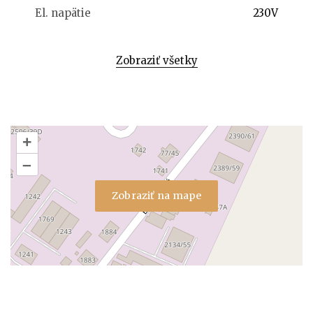
El. napätie
230V
Zobraziť všetky
+
–
Zobraziť na mape